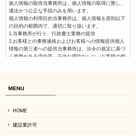
個人情報の取得当事務所は、個人情報の取得に際し、
適法かつ公正な手段のみを用います。
個人情報の利用目的当事務所は、個人情報を原則以下
の目的の範囲内で、適切に取り扱います。
1.当事務所が行う、行政書士業務の提供
2.お客様との事務連絡およびお客様への情報提供個人
情報の第三者への提供当事務所は、法令の規定に基づ
く義務がある場合等、正当な理由なしに、お客様の個
人情報を本人の同意なしに第三者に提供することはあ
りません。
個人情報の開示及び訂正等当事務所は、お客様から
の、法で定める開示請求などの手続きに関して、適切
MENU
かつ迅速に対応致します。
個人情報保護方針の変更当事務所は、必要に応じて本
方針を変更することがあります。
HOME
お問い合わせ窓口
〒838-0144 福岡県小郡市祇園1-16-10
建設業許可
やすまる行政書士事務所