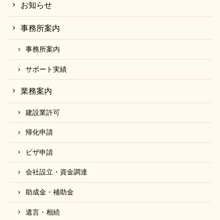
お知らせ
TEL：0942-73-2455（平日9時～18時）
免責事項
事務所案内
当サイトの掲載情報に関しては正確であるよう努めて
いますが、一部簡略化しているところもあり、その内
事務所案内
容について保証するものではありません。
したがって、利用者が当サイトの掲載情報を用いて行
サポート実績
う一切の行為について、当事務所は何ら責任を負うも
業務案内
のではありません。
また、当サイトの内容によって生じた損害等に関して
建設業許可
は、その損害等が直接的に生じたか間接的に生じたか
を問わず、当事務所は一切責任を負いません。
帰化申請
なお、当サイトの内容等は、予告なく変更又は削除さ
ビザ申請
れることがあります。
会社設立・資金調達
助成金・補助金
遺言・相続