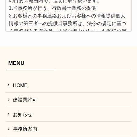
の目的の範囲内で、適切に取り扱います。
1.当事務所が行う、行政書士業務の提供
2.お客様との事務連絡およびお客様への情報提供個人
情報の第三者への提供当事務所は、法令の規定に基づ
く義務がある場合等、正当な理由なしに、お客様の個
人情報を本人の同意なしに第三者に提供することはあ
りません。
個人情報の開示及び訂正等当事務所は、お客様から
の、法で定める開示請求などの手続きに関して、適切
MENU
かつ迅速に対応致します。
個人情報保護方針の変更当事務所は、必要に応じて本
方針を変更することがあります。
HOME
お問い合わせ窓口
〒838-0144 福岡県小郡市祇園1-16-10
建設業許可
やすまる行政書士事務所
お知らせ
TEL：0942-73-2455（平日9時～18時）
免責事項
事務所案内
当サイトの掲載情報に関しては正確であるよう努めて