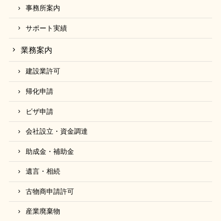
いますが、一部簡略化しているところもあり、その内
事務所案内
容について保証するものではありません。
したがって、利用者が当サイトの掲載情報を用いて行
サポート実績
う一切の行為について、当事務所は何ら責任を負うも
業務案内
のではありません。
また、当サイトの内容によって生じた損害等に関して
建設業許可
は、その損害等が直接的に生じたか間接的に生じたか
を問わず、当事務所は一切責任を負いません。
帰化申請
なお、当サイトの内容等は、予告なく変更又は削除さ
ビザ申請
れることがあります。
会社設立・資金調達
助成金・補助金
遺言・相続
古物商申請許可
産業廃棄物