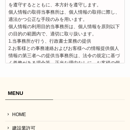
を遵守するとともに、本方針を遵守します。
個人情報の取得当事務所は、個人情報の取得に際し、
適法かつ公正な手段のみを用います。
個人情報の利用目的当事務所は、個人情報を原則以下
の目的の範囲内で、適切に取り扱います。
1.当事務所が行う、行政書士業務の提供
2.お客様との事務連絡およびお客様への情報提供個人
情報の第三者への提供当事務所は、法令の規定に基づ
く義務がある場合等、正当な理由なしに、お客様の個
人情報を本人の同意なしに第三者に提供することはあ
りません。
個人情報の開示及び訂正等当事務所は、お客様から
の、法で定める開示請求などの手続きに関して、適切
MENU
かつ迅速に対応致します。
個人情報保護方針の変更当事務所は、必要に応じて本
方針を変更することがあります。
HOME
お問い合わせ窓口
〒838-0144 福岡県小郡市祇園1-16-10
建設業許可