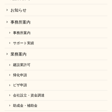
やすまる行政書士事務所
お知らせ
TEL：0942-73-2455（平日9時～18時）
免責事項
事務所案内
当サイトの掲載情報に関しては正確であるよう努めて
いますが、一部簡略化しているところもあり、その内
事務所案内
容について保証するものではありません。
したがって、利用者が当サイトの掲載情報を用いて行
サポート実績
う一切の行為について、当事務所は何ら責任を負うも
業務案内
のではありません。
また、当サイトの内容によって生じた損害等に関して
建設業許可
は、その損害等が直接的に生じたか間接的に生じたか
を問わず、当事務所は一切責任を負いません。
帰化申請
なお、当サイトの内容等は、予告なく変更又は削除さ
ビザ申請
れることがあります。
会社設立・資金調達
助成金・補助金